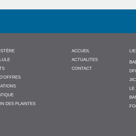
ISTÈRE
ACCUEIL
LI
LLULE
ACTUALITES
BA
TS
CONTACT
DF
 D’OFFRES
JI
CATIONS
LE
TIQUE
BA
ON DES PLAINTES
FO